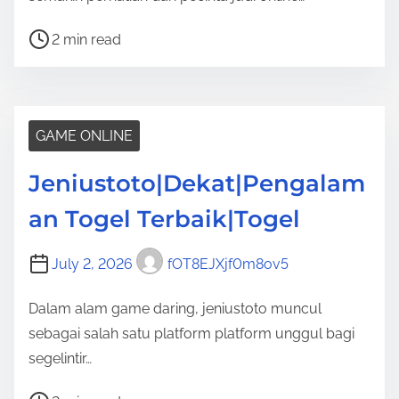
P
2 min read
o
s
t
r
GAME ONLINE
e
Jeniustoto|Dekat|Pengalam
a
d
an Togel Terbaik|Togel
t
i
July 2, 2026
fOT8EJXjf0m8ov5
m
e
Dalam alam game daring, jeniustoto muncul
sebagai salah satu platform platform unggul bagi
segelintir…
P