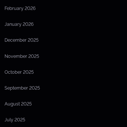
February 2026
January 2026
December 2025
November 2025
October 2025
September 2025
August 2025
July 2025