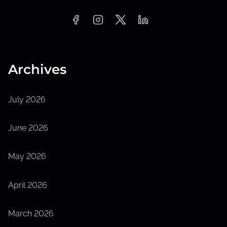
Archives
July 2026
June 2026
May 2026
April 2026
March 2026