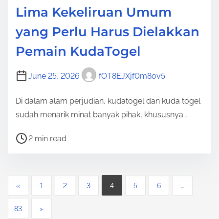
Lima Kekeliruan Umum
a
d
yang Perlu Harus Dielakkan
t
Pemain KudaTogel
i
m
June 25, 2026
fOT8EJXjf0m8ov5
e
Di dalam alam perjudian, kudatogel dan kuda togel
sudah menarik minat banyak pihak, khususnya…
P
2 min read
o
s
t
P
«
1
2
3
4
5
6
…
r
o
e
83
»
a