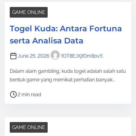
t
r
GAME ONLINE
e
Togel Kuda: Antara Fortuna
a
d
serta Analisa Data
t
i
June 25, 2026
fOT8EJXjf0m8ov5
m
e
Dalam alam gambling, kuda togel adalah salah satu
bentuk game yang memikat perhatian banyak…
P
2 min read
o
s
t
r
GAME ONLINE
e