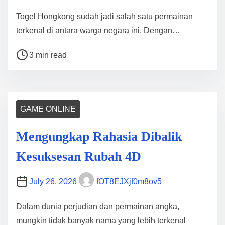
m
e
Togel Hongkong sudah jadi salah satu permainan
terkenal di antara warga negara ini. Dengan…
P
3 min read
o
s
t
r
GAME ONLINE
e
Mengungkap Rahasia Dibalik
a
d
Kesuksesan Rubah 4D
t
i
July 26, 2026
fOT8EJXjf0m8ov5
m
e
Dalam dunia perjudian dan permainan angka,
mungkin tidak banyak nama yang lebih terkenal