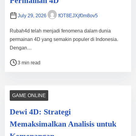
Permainan 4D
t
i
July 29, 2026
fOT8EJXjf0m8ov5
m
e
Rubah4d telah menjadi fenomena dalam dunia
permainan 4D yang semakin populer di Indonesia.
Dengan…
P
3 min read
o
s
t
r
GAME ONLINE
e
Dewi 4D: Strategi
a
d
Memaksimalkan Analisis untuk
t