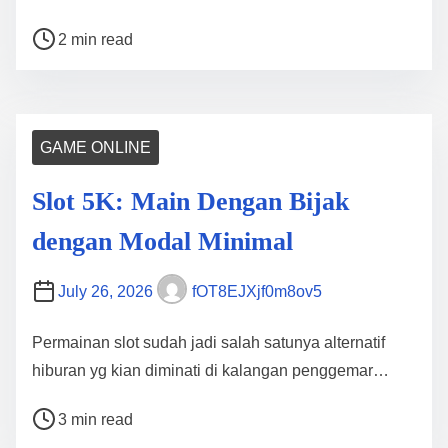
P
2 min read
o
s
t
r
GAME ONLINE
e
Slot 5K: Main Dengan Bijak
a
d
dengan Modal Minimal
t
i
July 26, 2026
fOT8EJXjf0m8ov5
m
e
Permainan slot sudah jadi salah satunya alternatif
hiburan yg kian diminati di kalangan penggemar…
P
3 min read
o